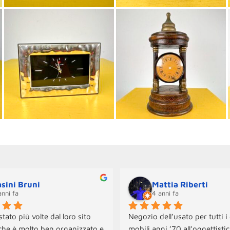
sini Bruni
Mattia Riberti
anni fa
4 anni fa
tato più volte dal loro sito 
Negozio dell’usato per tutti i 
che è molto ben organizzato e 
mobili anni ’70 all’oggettistica