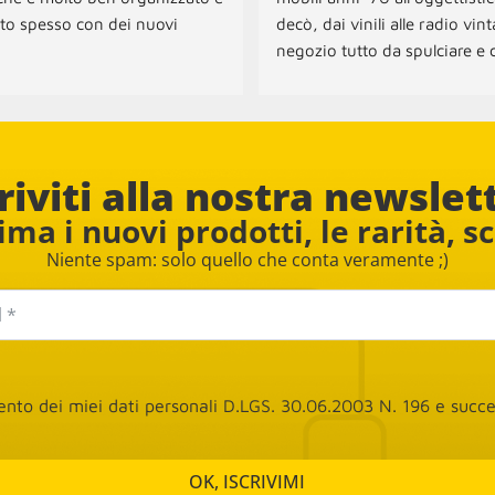
to spesso con dei nuovi 
decò, dai vinili alle radio vint
negozio tutto da spulciare e c
onibili sia per il ritiro che per 
tante sorprese! Per ora abbi
na dei mobili.
acquistato due sedie e una l
il personale è davvero cordiale
disponibile. Consigliato
riviti alla nostra newslet
ma i nuovi prodotti, le rarità, s
Niente spam: solo quello che conta veramente ;)
mento dei miei dati personali D.LGS. 30.06.2003 N. 196 e suc
OK, ISCRIVIMI