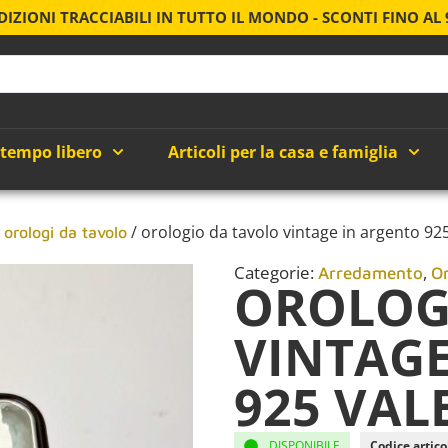
DIZIONI TRACCIABILI IN TUTTO IL MONDO - SCONTI FINO AL
 tempo libero
Articoli per la casa e famiglia
/
/ orologio da tavolo vintage in argento 925
orologi da tavolo
Categorie:
,
Arredamento
O
OROLOG
VINTAGE
925 VAL
DISPONIBILE
Codice artico