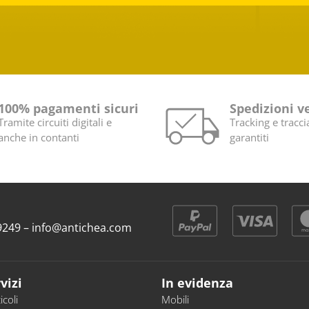
100% pagamenti sicuri
Spedizioni v
Tramite circuiti digitali e
Tracking e tracci
anche in contanti
garantiti
9 9249 – info@antichea.com
vizi
In evidenza
icoli
Mobili