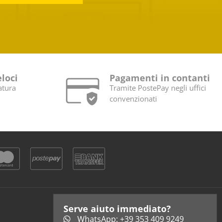
eloci
Pagamenti in contanti
atura
Tramite PostePay negli uffici
convenzionati
Serve aiuto immediato?
WhatsApp: +39 353 409 9249