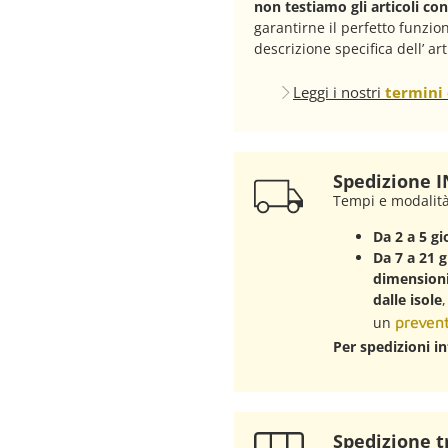
non testiamo gli articoli co
garantirne il perfetto funzi
descrizione specifica dell’ art
Leggi i nostri
termini 
Spedizione IN
Tempi e modalit
Da 2 a 5 gi
Da 7 a 21 g
dimensioni 
dalle isole
un
prevent
Per spedizioni in
Spedizione t