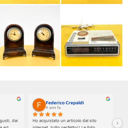
Federico Crepaldi
4 anni fa
gusti, dai 
Ho acquistato un articolo dal sito 
Neg
 art 
internet, tutto perfetto!! Le foto 
Ogg