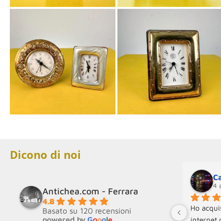
Dicono di noi
Ca
4 
Antichea.com - Ferrara
4.8
Ho acquis
Basato su 120 recensioni
powered by
G
o
o
g
l
e
internet 