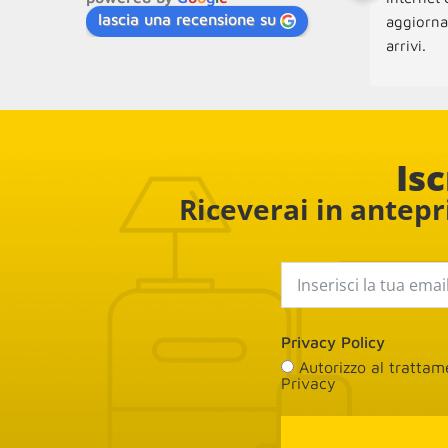
lascia una recensione su
aggiorna
arrivi.
Molto disp
la conseg
Isc
Riceverai in antepri
Privacy Policy
Autorizzo al tratta
Privacy