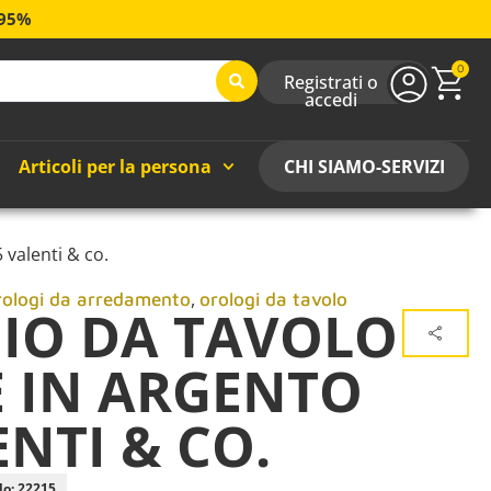
 95%
0
Registrati o
accedi
Articoli per la persona
CHI SIAMO-SERVIZI
 valenti & co.
,
rologi da arredamento
orologi da tavolo
IO DA TAVOLO
 IN ARGENTO
ENTI & CO.
lo: 22215