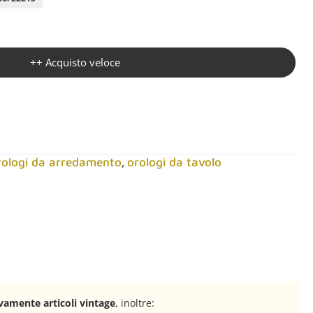
++ Acquisto veloce
,
rologi da arredamento
orologi da tavolo
amente articoli vintage
, inoltre: