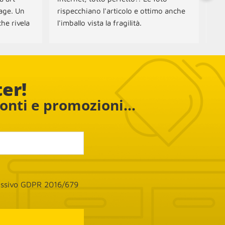
age. Un 
rispecchiano l'articolo e ottimo anche 
Spe
he rivela 
l'imballo vista la fragilità.
con
amo 
Ott
ampada e 
 e 
ter!
conti e promozioni...
cessivo GDPR 2016/679