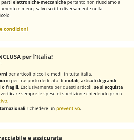
n parti elettroniche-meccaniche
pertanto non riusciamo a
onamento o meno, salvo scritto diversamente nella
icolo.
e condizioni
CLUSA per l’Italia!
à.
orni
per articoli piccoli e medi, in tutta Italia.
iorni
per trasporto dedicato di
mobili, articoli di grandi
o fragili.
Esclusivamente per questi articoli,
se si acquista
, verificare sempre le spese di spedizione chiedendo prima
ivo
.
ternazionali
richiedere un
preventivo
.
racciabile e assicurata