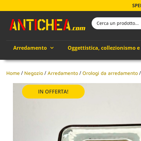
SPE
Arredamento
Oggettistica, collezionismo e
/
/
/
Home
Negozio
Arredamento
Orologi da arredamento
IN OFFERTA!