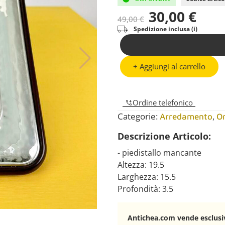
30,00
€
49,00
€
Spedizione inclusa (i)
+ Aggiungi al carrello
Ordine telefonico
Categorie:
,
Arredamento
O
Descrizione Articolo:
- piedistallo mancante
Altezza: 19.5
Larghezza: 15.5
Profondità: 3.5
Antichea.com vende esclusiv