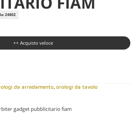
ITARIO FIAM
lo: 24802
++ Acquisto veloce
,
rologi da arredamento
orologi da tavolo
rbiter gadget pubblicitario fiam