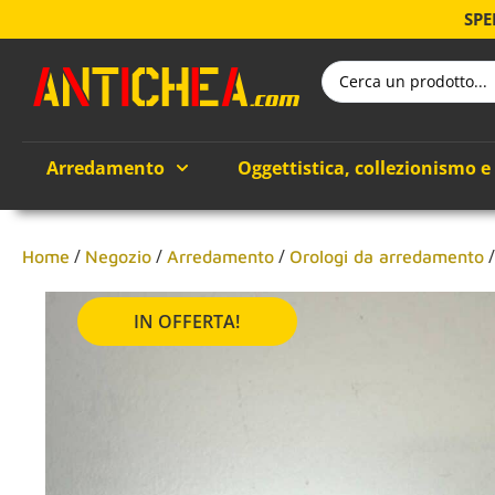
SPE
Arredamento
Oggettistica, collezionismo e
/
/
/
Home
Negozio
Arredamento
Orologi da arredamento
IN OFFERTA!