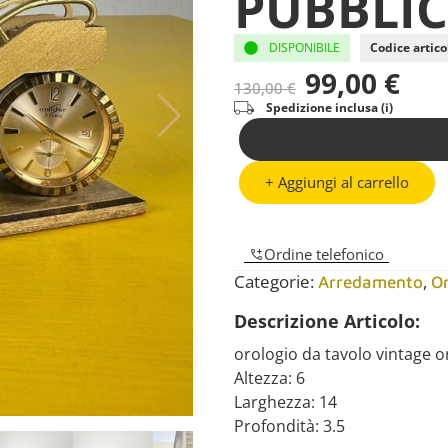
PUBBLIC
DISPONIBILE
Codice artico
99,00
€
130,00
€
Spedizione inclusa (i)
+ Aggiungi al carrello
Ordine telefonico
Categorie:
,
Arredamento
O
Descrizione Articolo:
orologio da tavolo vintage o
Altezza: 6
Larghezza: 14
Profondità: 3.5