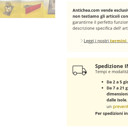
Antichea.com vende esclusiv
non testiamo gli articoli co
garantirne il perfetto funzi
descrizione specifica dell’ art
Leggi i nostri
termini 
Spedizione IN
Tempi e modalit
Da 2 a 5 gi
Da 7 a 21 g
dimensioni 
dalle isole
un
prevent
Per spedizioni in