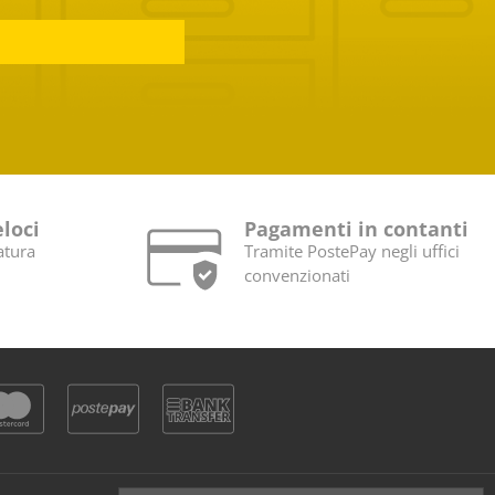
eloci
Pagamenti in contanti
atura
Tramite PostePay negli uffici
convenzionati