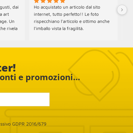
gusti, dai 
Ho acquistato un articolo dal sito 
Neg
 art 
internet, tutto perfetto!! Le foto 
Ogg
age. Un 
rispecchiano l'articolo e ottimo anche 
Spe
he rivela 
l'imballo vista la fragilità.
con
amo 
Ott
ampada e 
 e 
ter!
conti e promozioni...
cessivo GDPR 2016/679