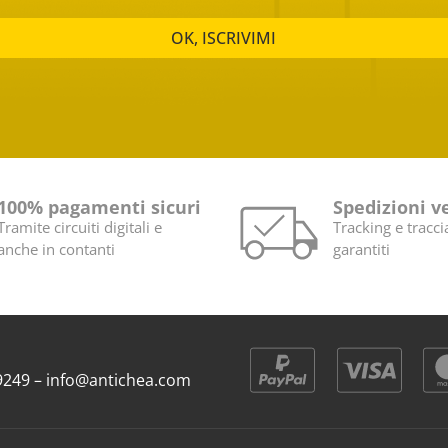
OK, ISCRIVIMI
100% pagamenti sicuri
Spedizioni v
Tramite circuiti digitali e
Tracking e tracci
anche in contanti
garantiti
9 9249 – info@antichea.com