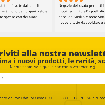
tato più volte dal loro sito 
Negozio dell’usato per tutti i 
che è molto ben organizzato e 
mobili anni ’70 all’oggettistica
to spesso con dei nuovi 
decò, dai vinili alle radio vint
negozio tutto da spulciare e c
onibili sia per il ritiro che per 
tante sorprese! Per ora abbi
na dei mobili.
acquistato due sedie e una l
il personale è davvero cordiale
disponibile. Consigliato
riviti alla nostra newslet
ma i nuovi prodotti, le rarità, s
Niente spam: solo quello che conta veramente ;)
mento dei miei dati personali D.LGS. 30.06.2003 N. 196 e suc