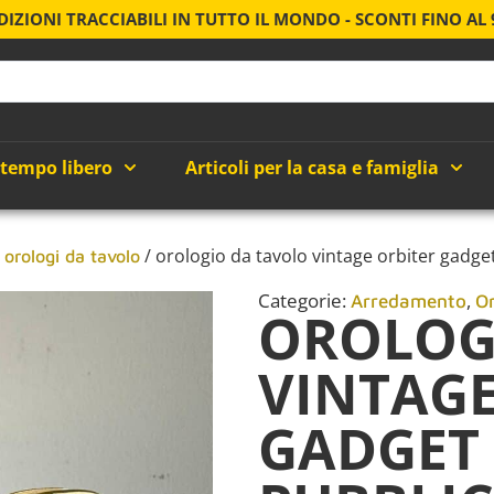
DIZIONI TRACCIABILI IN TUTTO IL MONDO - SCONTI FINO AL
 tempo libero
Articoli per la casa e famiglia
/
/ orologio da tavolo vintage orbiter gadget
orologi da tavolo
Categorie:
,
Arredamento
O
OROLOG
VINTAGE
GADGET