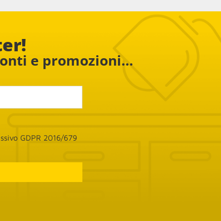
ampada e 
 e 
ter!
conti e promozioni...
cessivo GDPR 2016/679