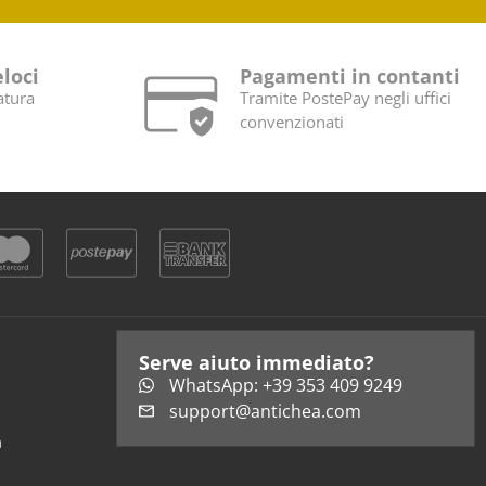
eloci
Pagamenti in contanti
atura
Tramite PostePay negli uffici
convenzionati
Serve aiuto immediato?
WhatsApp: +39 353 409 9249
support@antichea.com
a