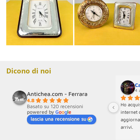
Dicono di noi
Ca
4 
Antichea.com - Ferrara
4.8
Ho acquis
Basato su 120 recensioni
powered by
G
o
o
g
l
e
internet 
lascia una recensione su
aggiorna
arrivi.
Molto disp