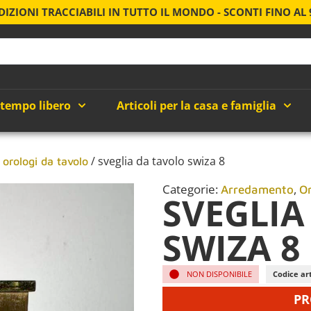
DIZIONI TRACCIABILI IN TUTTO IL MONDO - SCONTI FINO AL
 tempo libero
Articoli per la casa e famiglia
/
/ sveglia da tavolo swiza 8
orologi da tavolo
Categorie:
,
Arredamento
O
SVEGLIA
SWIZA 8
NON DISPONIBILE
Codice art
PR