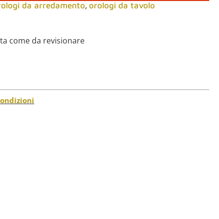
,
rologi da arredamento
orologi da tavolo
uta come da revisionare
condizioni