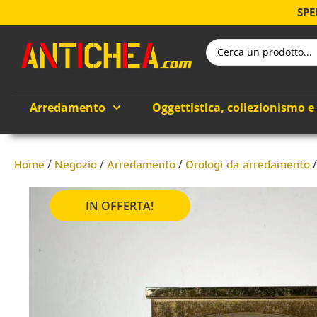
SPE
Arredamento
Oggettistica, collezionismo e
/
/
/
Home
Negozio
Arredamento
Orologi da arredamento
IN OFFERTA!