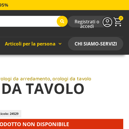
 95%
0
Registrati o
accedi
Articoli per la persona
CHI SIAMO-SERVIZI
,
rologi da arredamento
orologi da tavolo
 DA TAVOLO
icolo: 24529
ODOTTO NON DISPONIBILE