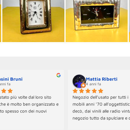
sini Bruni
Mattia Riberti
anni fa
4 anni fa
tato più volte dal loro sito 
Negozio dell’usato per tutti i 
che è molto ben organizzato e 
mobili anni ’70 all’oggettistica
to spesso con dei nuovi 
decò, dai vinili alle radio vint
negozio tutto da spulciare e c
onibili sia per il ritiro che per 
tante sorprese! Per ora abbi