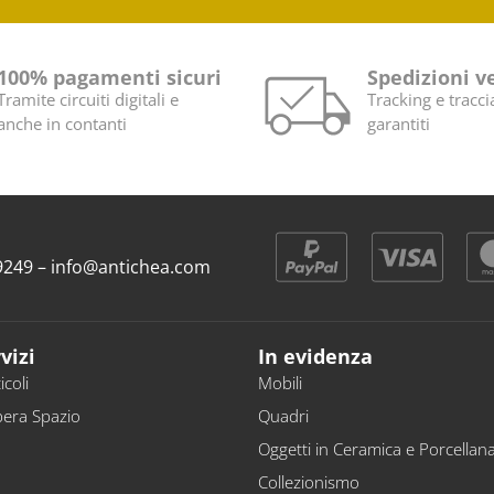
100% pagamenti sicuri
Spedizioni v
Tramite circuiti digitali e
Tracking e tracci
anche in contanti
garantiti
9 9249 – info@antichea.com
vizi
In evidenza
icoli
Mobili
bera Spazio
Quadri
Oggetti in Ceramica e Porcellan
Collezionismo