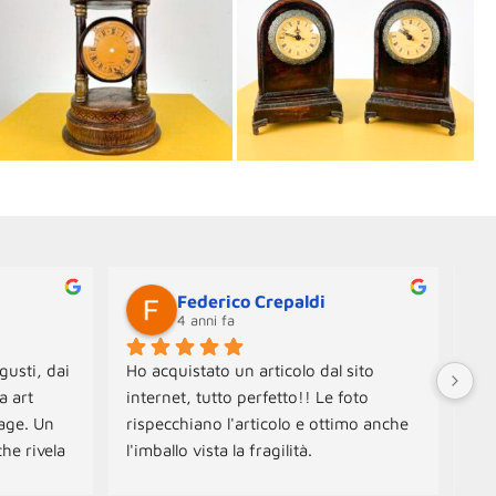
Federico Crepaldi
4 anni fa
gusti, dai 
Ho acquistato un articolo dal sito 
Neg
 art 
internet, tutto perfetto!! Le foto 
Ogg
age. Un 
rispecchiano l'articolo e ottimo anche 
Spe
he rivela 
l'imballo vista la fragilità.
con
amo 
Ott