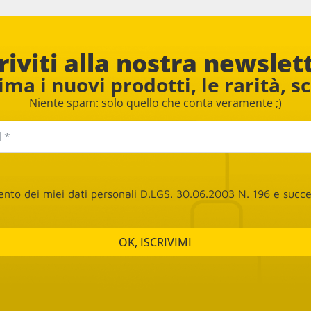
na dei mobili.
acquistato due sedie e una l
il personale è davvero cordiale
disponibile. Consigliato
riviti alla nostra newslet
ma i nuovi prodotti, le rarità, s
Niente spam: solo quello che conta veramente ;)
mento dei miei dati personali D.LGS. 30.06.2003 N. 196 e suc
OK, ISCRIVIMI