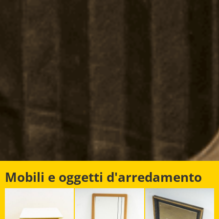
Mobili e oggetti d'arredamento
ANTICHEA.COM
Una missione audace