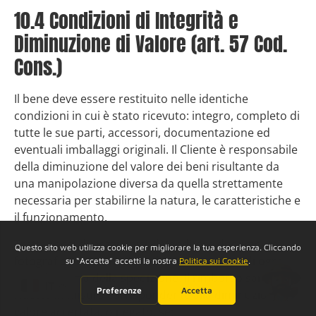
10.4 Condizioni di Integrità e
Diminuzione di Valore (art. 57 Cod.
Cons.)
Il bene deve essere restituito nelle identiche
condizioni in cui è stato ricevuto: integro, completo di
tutte le sue parti, accessori, documentazione ed
eventuali imballaggi originali. Il Cliente è responsabile
della diminuzione del valore dei beni risultante da
una manipolazione diversa da quella strettamente
necessaria per stabilirne la natura, le caratteristiche e
il funzionamento.
Trattandosi di pezzi unici, il Venditore documenta
fotograficamente lo stato di conservazione di ogni
articolo prima della spedizione. Il rimborso sarà
IT
ridotto in misura corrispondente alla diminuzione di
valore accertata, o negato, se: