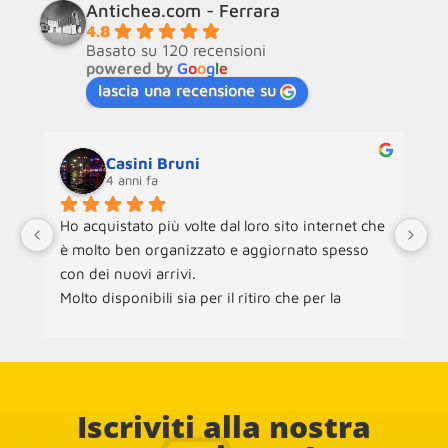
Antichea.com - Ferrara
4.8
Basato su 120 recensioni
powered by
G
o
o
g
l
e
lascia una recensione su
Casini Bruni
4 anni fa
Ho acquistato più volte dal loro sito internet che 
Ne
è molto ben organizzato e aggiornato spesso 
an
con dei nuovi arrivi.
ra
Molto disponibili sia per il ritiro che per la 
ch
consegna dei mobili.
ac
pe
Co
Iscriviti alla nostra