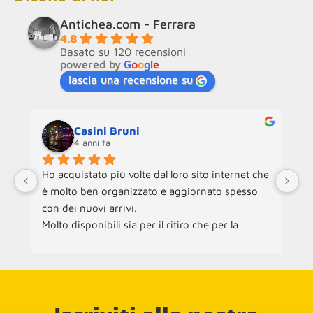
Antichea.com - Ferrara
4.8
Basato su 120 recensioni
powered by
G
o
o
g
l
e
lascia una recensione su
Casini Bruni
4 anni fa
Ho acquistato più volte dal loro sito internet che 
Ne
è molto ben organizzato e aggiornato spesso 
an
con dei nuovi arrivi.
ra
Molto disponibili sia per il ritiro che per la 
ch
consegna dei mobili.
ac
pe
Co