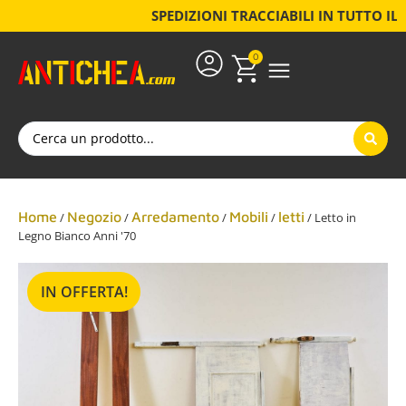
SPEDIZIONI TRACCIABILI IN TUTTO IL MON
0
Oggettistica, Collezionismo E Tempo Libero
Articoli Per La Casa E Famiglia
Articoli Per La Persona
CHI SIAMO-SERVIZI
Home
Negozio
Arredamento
Mobili
letti
/
/
/
/
/ Letto in
Legno Bianco Anni '70
IN OFFERTA!