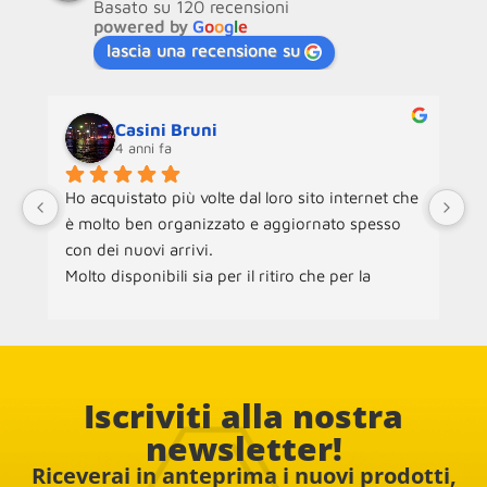
Basato su 120 recensioni
powered by
G
o
o
g
l
e
lascia una recensione su
Casini Bruni
4 anni fa
Ho acquistato più volte dal loro sito internet che 
Ne
è molto ben organizzato e aggiornato spesso 
an
con dei nuovi arrivi.
ra
Molto disponibili sia per il ritiro che per la 
ch
consegna dei mobili.
ac
pe
Co
Iscriviti alla nostra
newsletter!
Riceverai in anteprima i nuovi prodotti,