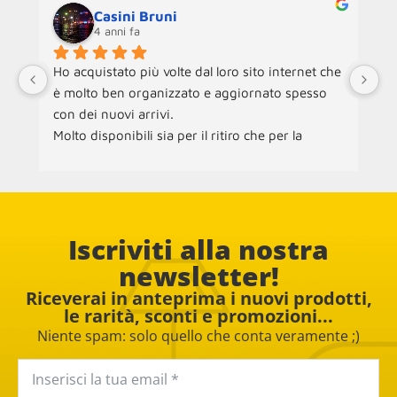
Casini Bruni
4 anni fa
Ho acquistato più volte dal loro sito internet che 
Ne
è molto ben organizzato e aggiornato spesso 
an
con dei nuovi arrivi.
ra
Molto disponibili sia per il ritiro che per la 
ch
consegna dei mobili.
ac
pe
Co
Iscriviti alla nostra
newsletter!
Riceverai in anteprima i nuovi prodotti,
le rarità, sconti e promozioni...
Niente spam: solo quello che conta veramente ;)