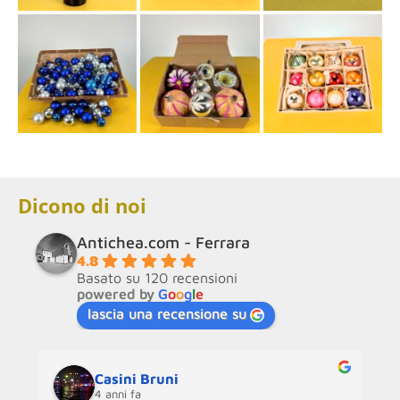
Dicono di noi
Antichea.com - Ferrara
4.8
Basato su 120 recensioni
powered by
G
o
o
g
l
e
lascia una recensione su
Casini Bruni
4 anni fa