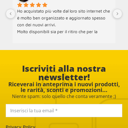
Ho acquistato più volte dal loro sito internet che 
Ne
è molto ben organizzato e aggiornato spesso 
an
con dei nuovi arrivi.
ra
Molto disponibili sia per il ritiro che per la 
ch
consegna dei mobili.
ac
pe
Co
Iscriviti alla nostra
newsletter!
Riceverai in anteprima i nuovi prodotti,
le rarità, sconti e promozioni...
Niente spam: solo quello che conta veramente ;)
Privacy Policy