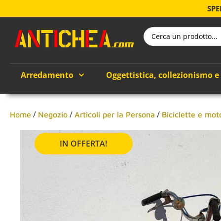
SPE
Arredamento
Oggettistica, collezionismo e
/
/
/
Home
Negozio
Articoli per la Persona
Biciclette e mot
IN OFFERTA!