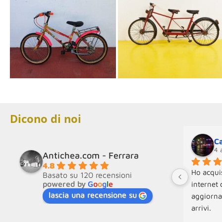
Dicono di noi
Ca
4 
Antichea.com - Ferrara
4.8
Ho acquis
Basato su 120 recensioni
powered by
G
o
o
g
l
e
internet 
lascia una recensione su
aggiorna
arrivi.
Molto disp