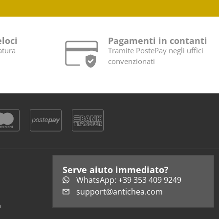
eloci
Pagamenti in contanti
atura
Tramite PostePay negli uffici
convenzionati
Serve aiuto immediato?
WhatsApp: +39 353 409 9249
support@antichea.com
a