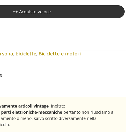
++ Acquisto veloce
,
,
ersona
biciclette
Biciclette e motori
ge
amente articoli vintage
, inoltre:
n parti elettroniche-meccaniche
pertanto non riusciamo a
onamento o meno, salvo scritto diversamente nella
icolo.