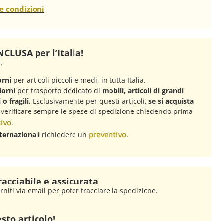
e condizioni
CLUSA per l’Italia!
à.
orni
per articoli piccoli e medi, in tutta Italia.
iorni
per trasporto dedicato di
mobili, articoli di grandi
o fragili.
Esclusivamente per questi articoli,
se si acquista
, verificare sempre le spese di spedizione chiedendo prima
ivo
.
ternazionali
richiedere un
preventivo
.
racciabile e assicurata
rniti via email per poter tracciare la spedizione.
sto articolo!