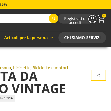
 95%
0
Registrati o
accedi
Articoli per la persona
CHI SIAMO-SERVIZI
,
,
ersona
biciclette
Biciclette e motori
TTA DA
O VINTAGE
lo: 15914