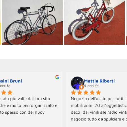
sini Bruni
Mattia Riberti
anni fa
4 anni fa
tato più volte dal loro sito 
Negozio dell’usato per tutti i 
che è molto ben organizzato e 
mobili anni ’70 all’oggettistica
to spesso con dei nuovi 
decò, dai vinili alle radio vint
negozio tutto da spulciare e c
onibili sia per il ritiro che per 
tante sorprese! Per ora abbi