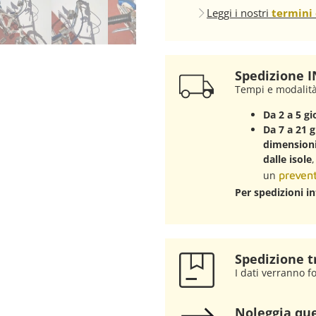
Leggi i nostri
termini 
Spedizione IN
Tempi e modalit
Da 2 a 5 gi
Da 7 a 21 g
dimensioni 
dalle isole
un
prevent
Per spedizioni in
Spedizione t
I dati verranno fo
Noleggia que