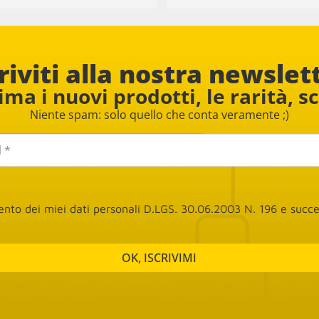
na dei mobili.
acquistato due sedie e una l
il personale è davvero cordiale
disponibile. Consigliato
riviti alla nostra newslet
ma i nuovi prodotti, le rarità, s
Niente spam: solo quello che conta veramente ;)
mento dei miei dati personali D.LGS. 30.06.2003 N. 196 e suc
OK, ISCRIVIMI