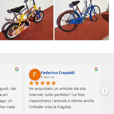
Federico Crepaldi
4 anni fa
gusti, dai 
Ho acquistato un articolo dal sito 
Neg
 art 
internet, tutto perfetto!! Le foto 
Ogg
age. Un 
rispecchiano l'articolo e ottimo anche 
Spe
he rivela 
l'imballo vista la fragilità.
con
amo 
Ott