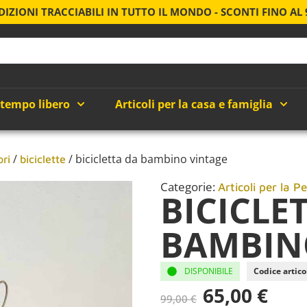
DIZIONI TRACCIABILI IN TUTTO IL MONDO - SCONTI FINO AL
 tempo libero
Articoli per la casa e famiglia
/
/ bicicletta da bambino vintage
ori
biciclette
Categorie:
Articoli per la P
BICICLE
BAMBIN
DISPONIBILE
Codice artico
65,00
€
99,00
€