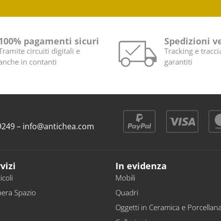
100% pagamenti sicuri
Spedizioni v
Tramite circuiti digitali e
Tracking e tracci
anche in contanti
garantiti
9 9249 – info@antichea.com
vizi
In evidenza
icoli
Mobili
bera Spazio
Quadri
Oggetti in Ceramica e Porcellan