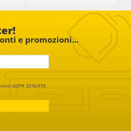
ampada e 
 e 
ter!
conti e promozioni...
cessivo GDPR 2016/679