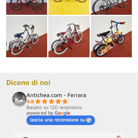
Dicono di noi
Antichea.com - Ferrara
4.8
Basato su 120 recensioni
powered by
G
o
o
g
l
e
lascia una recensione su