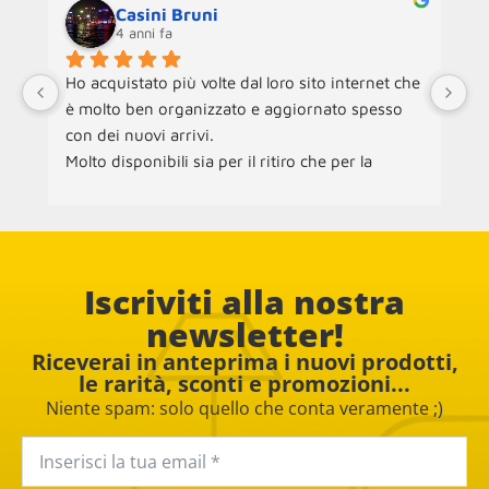
Casini Bruni
4 anni fa
Ho acquistato più volte dal loro sito internet che 
Ne
è molto ben organizzato e aggiornato spesso 
an
con dei nuovi arrivi.
ra
Molto disponibili sia per il ritiro che per la 
ch
consegna dei mobili.
ac
pe
Co
Iscriviti alla nostra
newsletter!
Riceverai in anteprima i nuovi prodotti,
le rarità, sconti e promozioni...
Niente spam: solo quello che conta veramente ;)