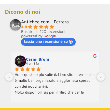
Dicono di noi
Antichea.com - Ferrara
4.8
Basato su 120 recensioni
powered by
G
o
o
g
l
e
lascia una recensione su
Casini Bruni
4 anni fa
Ho acquistato più volte dal loro sito internet che 
Ne
è molto ben organizzato e aggiornato spesso 
an
con dei nuovi arrivi.
ra
Molto disponibili sia per il ritiro che per la 
ch
consegna dei mobili.
ac
pe
Co