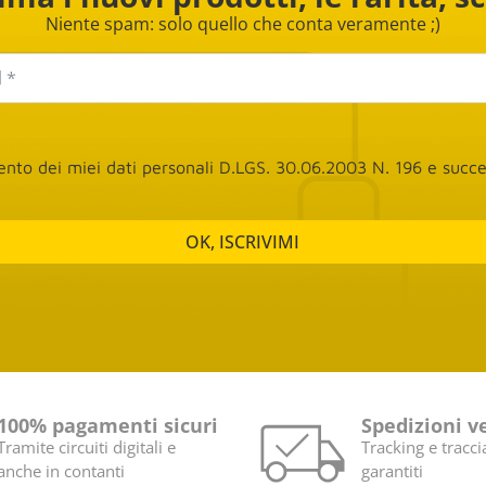
Niente spam: solo quello che conta veramente ;)
mento dei miei dati personali D.LGS. 30.06.2003 N. 196 e suc
OK, ISCRIVIMI
100% pagamenti sicuri
Spedizioni v
Tramite circuiti digitali e
Tracking e tracci
anche in contanti
garantiti