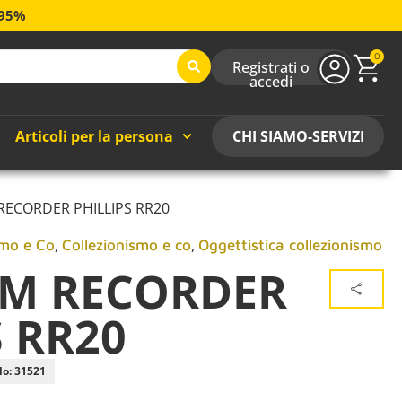
 95%
0
Registrati o
accedi
Articoli per la persona
CHI SIAMO-SERVIZI
RECORDER PHILLIPS RR20
,
,
smo e Co
Collezionismo e co
Oggettistica collezionismo
AM RECORDER
S RR20
lo: 31521