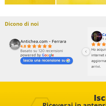
Dicono di noi
Ca
4 
Antichea.com - Ferrara
4.8
Ho acquis
Basato su 120 recensioni
powered by
G
o
o
g
l
e
internet 
lascia una recensione su
aggiorna
arrivi.
Molto disp
la conseg
Isc
Riceverai in antepri