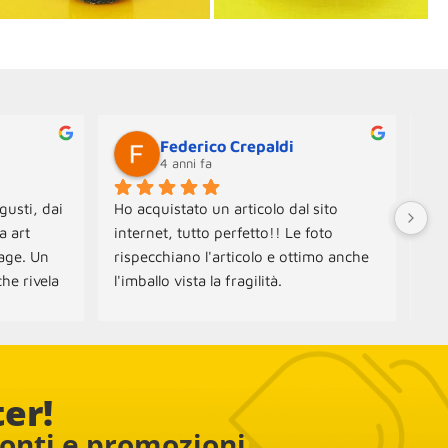
Federico Crepaldi
4 anni fa
gusti, dai 
Ho acquistato un articolo dal sito 
Neg
 art 
internet, tutto perfetto!! Le foto 
Ogg
age. Un 
rispecchiano l'articolo e ottimo anche 
Spe
he rivela 
l'imballo vista la fragilità.
con
amo 
Ott
ampada e 
 e 
ter!
conti e promozioni...