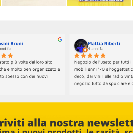
sini Bruni
Mattia Riberti
anni fa
4 anni fa
tato più volte dal loro sito 
Negozio dell’usato per tutti i 
che è molto ben organizzato e 
mobili anni ’70 all’oggettistica
to spesso con dei nuovi 
decò, dai vinili alle radio vint
negozio tutto da spulciare e c
onibili sia per il ritiro che per 
tante sorprese! Per ora abbi
na dei mobili.
acquistato due sedie e una l
il personale è davvero cordiale
disponibile. Consigliato
riviti alla nostra newslet
ma i nuovi prodotti, le rarità, s