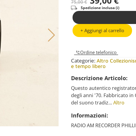
39,00
€
75,00
€
Spedizione inclusa (i)
+ Aggiungi al carrello
Ordine telefonico
Categorie:
Altro Collezioni
e tempo libero
Descrizione Articolo:
Questo autentico registrator
degli anni '70. Fabbricato i
del suono tradiz...
Altro
Informazioni:
RADIO AM RECORDER PHILLI