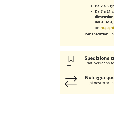
Da 2 a 5 gi
Da 7 a 21 g
dimensioni 
dalle isole
un
prevent
Per spedizioni in
Spedizione t
I dati verranno fo
Noleggia que
Ogni nostro artic