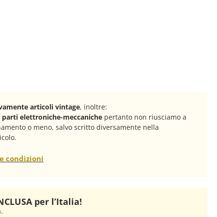
amente articoli vintage
, inoltre:
n parti elettroniche-meccaniche
pertanto non riusciamo a
onamento o meno, salvo scritto diversamente nella
icolo.
e condizioni
CLUSA per l’Italia!
à.