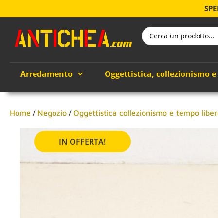
SPE
Arredamento
Oggettistica, collezionismo e
/
/
Home
Negozio
Oggettistica collezionismo e tempo liber
IN OFFERTA!