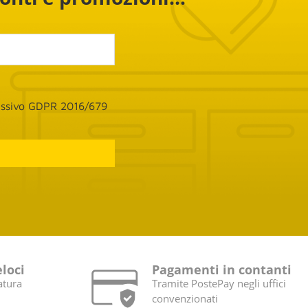
cessivo GDPR 2016/679
eloci
Pagamenti in contanti
atura
Tramite PostePay negli uffici
convenzionati