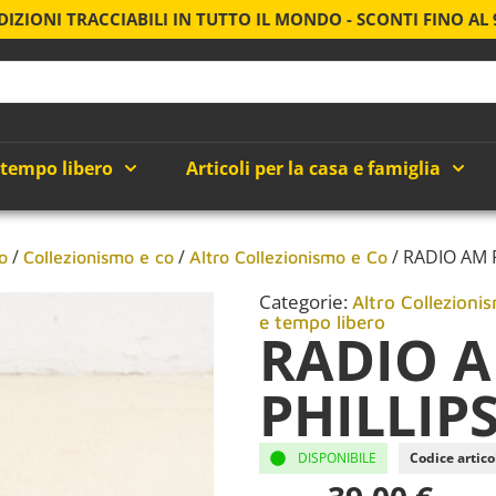
DIZIONI TRACCIABILI IN TUTTO IL MONDO - SCONTI FINO AL
 tempo libero
Articoli per la casa e famiglia
/
/
/ RADIO AM 
o
Collezionismo e co
Altro Collezionismo e Co
Categorie:
Altro Collezioni
e tempo libero
RADIO 
PHILLIP
DISPONIBILE
Codice artico