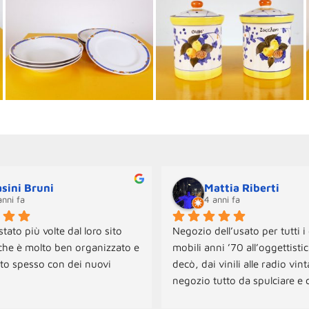
sini Bruni
Mattia Riberti
anni fa
4 anni fa
tato più volte dal loro sito 
Negozio dell’usato per tutti i 
che è molto ben organizzato e 
mobili anni ’70 all’oggettistica
to spesso con dei nuovi 
decò, dai vinili alle radio vint
negozio tutto da spulciare e c
onibili sia per il ritiro che per 
tante sorprese! Per ora abbi