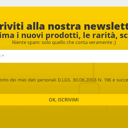
na dei mobili.
acquistato due sedie e una l
il personale è davvero cordiale
disponibile. Consigliato
riviti alla nostra newslet
ma i nuovi prodotti, le rarità, s
Niente spam: solo quello che conta veramente ;)
mento dei miei dati personali D.LGS. 30.06.2003 N. 196 e suc
OK, ISCRIVIMI