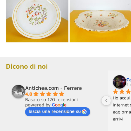
Dicono di noi
Ca
4 
Antichea.com - Ferrara
4.8
Ho acquis
Basato su 120 recensioni
powered by
G
o
o
g
l
e
internet 
lascia una recensione su
aggiorna
arrivi.
Molto disp