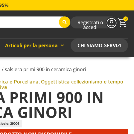
 95%
0
Registrati o
accedi
Articoli per la persona
CHI SIAMO-SERVIZI
/ salsiera primi 900 in ceramica ginori
a
,
ica e Porcellana
Oggettistica collezionismo e tempo
iva
 PRIMI 900 IN
A GINORI
icolo: 29006