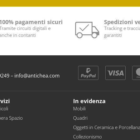
100% pagamenti sicuri
Spedizioni v
Tramite circuiti digitali e
Tracking e tracci
anche in contanti
garantiti
9 9249 – info@antichea.com
vizi
In evidenza
icoli
Mobili
bera Spazio
Quadri
Oggetti in Ceramica e Porcellan
Collezionismo