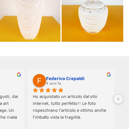
Federico Crepaldi
4 anni fa
gusti, dai 
Ho acquistato un articolo dal sito 
Neg
 art 
internet, tutto perfetto!! Le foto 
Ogg
age. Un 
rispecchiano l'articolo e ottimo anche 
Spe
he rivela 
l'imballo vista la fragilità.
con
amo 
Ott