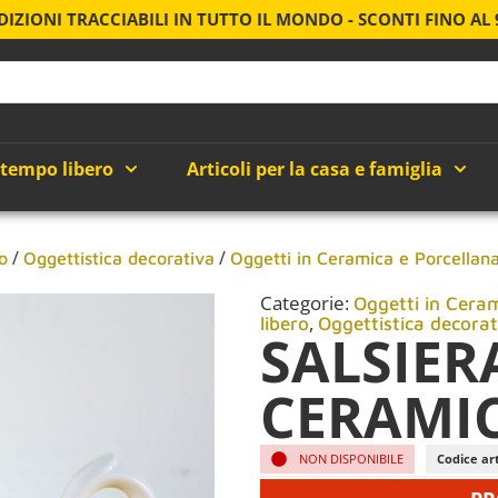
DIZIONI TRACCIABILI IN TUTTO IL MONDO - SCONTI FINO AL
 tempo libero
Articoli per la casa e famiglia
/
/
o
Oggettistica decorativa
Oggetti in Ceramica e Porcellan
Categorie:
Oggetti in Ceram
,
libero
Oggettistica decorat
SALSIERA
CERAMIC
NON DISPONIBILE
Codice art