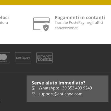
eloci
Pagamenti in contanti
atura
Tramite PostePay negli uffici
convenzionati
Serve aiuto immediato?
WhatsApp: +39 353 409 9249
support@antichea.com
a