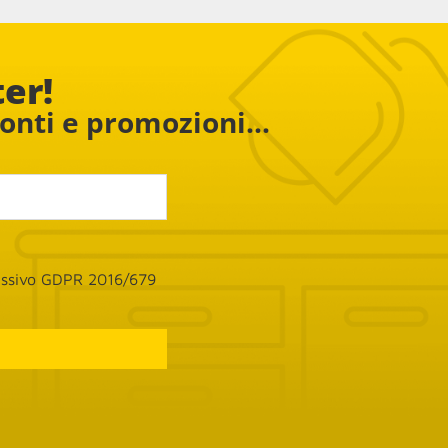
ampada e 
 e 
ter!
conti e promozioni...
cessivo GDPR 2016/679