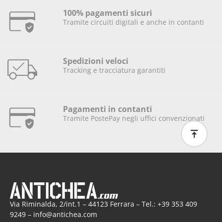
abbia
100% pagamenti sicuri
mo 
Tramite circuiti digitali e anche in contanti
acqui
stato 
due 
Spedizioni veloci
sedie 
Tracking e tracciatura garantiti
e una 
lampa
da e il 
Pagamenti in contanti
perso
Tramite PostePay negli uffici convenzionati
nale è 
davve
ro 
cordia
le e 
dispo
nibile. 
Via Riminalda, 2/int.1 – 44123 Ferrara – Tel.: +39 353 409
Consi
9249 – info@antichea.com
gliato