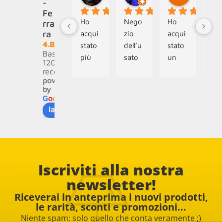
-
Fe
Ho 
Nego
Ho 
Ne
rra
ra
acqui
zio 
acqui
zio 
4.8
stato 
dell’u
stato 
se
Basato su
più 
sato 
un 
do l
120
volte 
per 
articol
asp
recensioni
powered
dal 
tutti i 
o dal 
ativ
by
loro 
gusti, 
sito 
Og
G
o
o
g
l
e
sito 
dai 
intern
ti 
lascia una recensione su
intern
mobili 
et, 
mol
et che 
anni 
tutto 
bell
è 
’70 
perfet
par
molto 
all’og
to!! 
olar
Iscriviti alla nostra
ben 
gettis
Le 
Spe
organ
tica 
foto 
aco
newsletter!
izzato 
art 
rispec
i le 
Riceverai in anteprima i nuovi prodotti,
e 
decò, 
chian
pol
le rarità, sconti e promozioni...
aggio
dai 
o 
ne!!
Niente spam: solo quello che conta veramente ;)