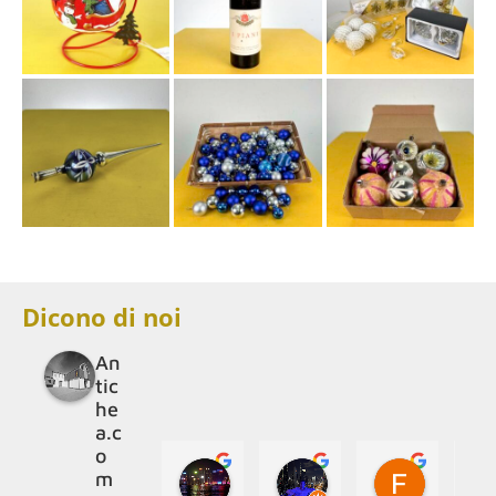
Dicono di noi
An
tic
he
a.c
o
Casini Bruni
Mattia Riberti
Federico
m
4 anni fa
4 anni fa
4 anni fa