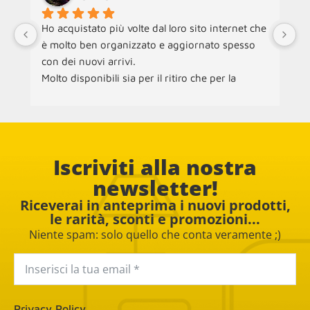
Ho acquistato più volte dal loro sito internet che 
Ne
è molto ben organizzato e aggiornato spesso 
an
con dei nuovi arrivi.
ra
Molto disponibili sia per il ritiro che per la 
ch
consegna dei mobili.
ac
pe
Co
Iscriviti alla nostra
newsletter!
Riceverai in anteprima i nuovi prodotti,
le rarità, sconti e promozioni...
Niente spam: solo quello che conta veramente ;)
Privacy Policy