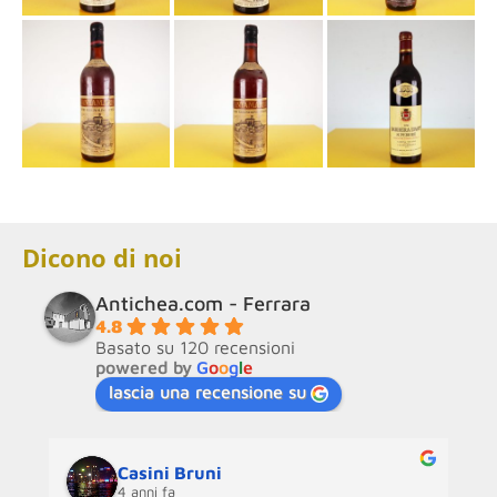
Dicono di noi
Antichea.com - Ferrara
4.8
Basato su 120 recensioni
powered by
G
o
o
g
l
e
lascia una recensione su
Casini Bruni
4 anni fa