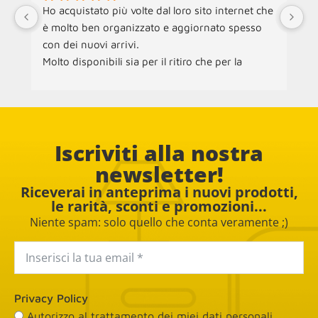
Ho acquistato più volte dal loro sito internet che 
Ne
è molto ben organizzato e aggiornato spesso 
an
con dei nuovi arrivi.
ra
Molto disponibili sia per il ritiro che per la 
ch
consegna dei mobili.
ac
pe
Co
Iscriviti alla nostra
newsletter!
Riceverai in anteprima i nuovi prodotti,
le rarità, sconti e promozioni...
Niente spam: solo quello che conta veramente ;)
Privacy Policy
Autorizzo al trattamento dei miei dati personali