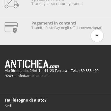
Tracking e tracciatura garantiti
Pagamenti in contanti
Tramite PostePay negli uffici convenzionati
Via Riminalda, 2/int.1 – 44123 Ferrara – Tel.: +39 353 409
9249 – info@antichea.com
Hai bisogno di aiuto?
Sedi