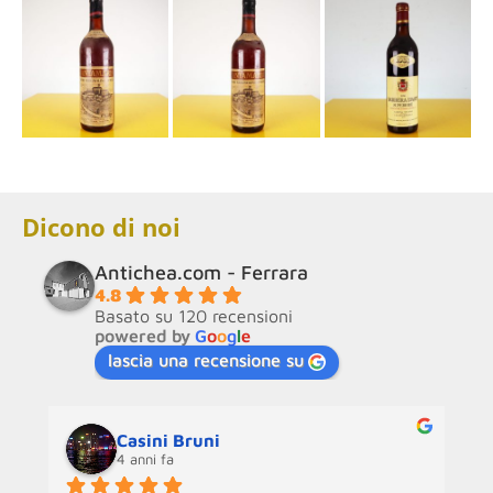
Dicono di noi
Antichea.com - Ferrara
4.8
Basato su 120 recensioni
powered by
G
o
o
g
l
e
lascia una recensione su
Casini Bruni
4 anni fa